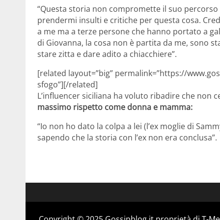
“Questa storia non compromette il suo percorso
prendermi insulti e critiche per questa cosa. Cre
a me ma a terze persone che hanno portato a gal
di Giovanna, la cosa non è partita da me, sono s
stare zitta e dare adito a chiacchiere”.
[related layout=”big” permalink=”https://www.go
sfogo”][/related]
L’influencer siciliana ha voluto ribadire che non c
massimo rispetto come donna e mamma:
“Io non ho dato la colpa a lei (l’ex moglie di Sam
sapendo che la storia con l’ex non era conclusa”.
Copyright © 2025 Gossipblog.it proprietà di T-Med