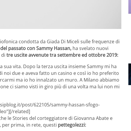
iofonica condotta da Giada Di Miceli sulle frequenze di
rt del passato con Sammy Hassan,
ha svelato nuovi
 di
tre uscite avvenute tra settembre ed ottobre 2019:
lla sua vita. Dopo la terza uscita insieme Sammy mi ha
i noi due e aveva fatto un casino e così io ho preferito
 cercarmi ma io ho innalzato un muro. A Milano abbiamo
ne ci siamo visti in giro più di una volta ma lui non mi
ossipblog.it/post/622105/sammy-hassan-sfogo-
eo”][/related]
che le Stories del corteggiatore di Giovanna Abate e
e, per prima, in rete, questi
pettegolezzi: