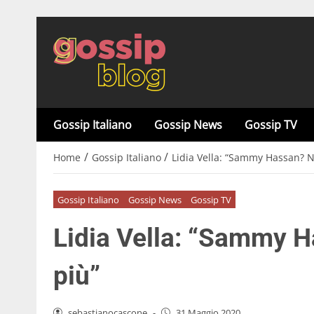
Gossip Italiano
Gossip News
Gossip TV
/
/
Home
Gossip Italiano
Lidia Vella: “Sammy Hassan? N
Gossip Italiano
Gossip News
Gossip TV
Lidia Vella: “Sammy H
più”
sebastianocascone
-
31 Maggio 2020