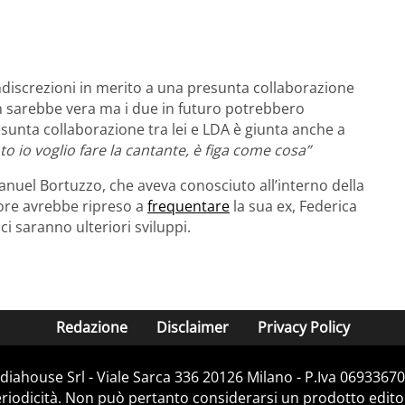
indiscrezioni in merito a una presunta collaborazione
on sarebbe vera ma i due in futuro potrebbero
resunta collaborazione tra lei e LDA è giunta anche a
to io voglio fare la cantante, è figa come cosa”
anuel Bortuzzo, che aveva conosciuto all’interno della
tore avrebbe ripreso a
frequentare
la sua ex, Federica
 ci saranno ulteriori sviluppi.
Redazione
Disclaimer
Privacy Policy
iahouse Srl - Viale Sarca 336 20126 Milano - P.Iva 06933670
iodicità. Non può pertanto considerarsi un prodotto editoria