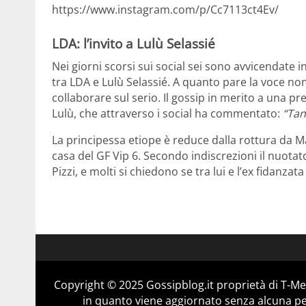
https://www.instagram.com/p/Cc7113ct4Ev/
LDA: l’invito a Lulù Selassié
Nei giorni scorsi sui social sei sono avvicendate 
tra LDA e Lulù Selassié. A quanto pare la voce n
collaborare sul serio. Il gossip in merito a una p
Lulù, che attraverso i social ha commentato:
“Tan
La principessa etiope è reduce dalla rottura da M
casa del GF Vip 6. Secondo indiscrezioni il nuota
Pizzi, e molti si chiedono se tra lui e l’ex fidanzata
Copyright © 2025 Gossipblog.it proprietà di T-Med
in quanto viene aggiornato senza alcuna per