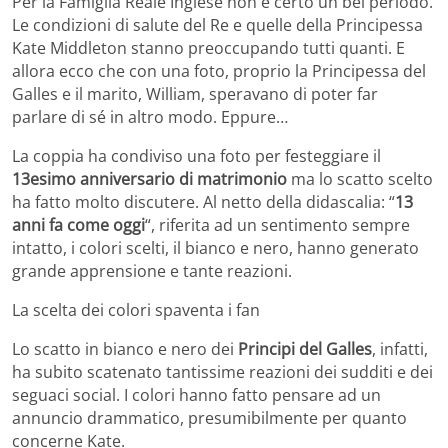
Per la Famiglia Reale Inglese non è certo un bel periodo.
Le condizioni di salute del Re e quelle della Principessa
Kate Middleton stanno preoccupando tutti quanti. E
allora ecco che con una foto, proprio la Principessa del
Galles e il marito, William, speravano di poter far
parlare di sé in altro modo. Eppure…
La coppia ha condiviso una foto per festeggiare il
13esimo anniversario di matrimonio
ma lo scatto scelto
ha fatto molto discutere. Al netto della didascalia: “
13
anni fa come oggi
“, riferita ad un sentimento sempre
intatto, i colori scelti, il bianco e nero, hanno generato
grande apprensione e tante reazioni.
La scelta dei colori spaventa i fan
Lo scatto in bianco e nero dei
Principi del Galles
, infatti,
ha subito scatenato tantissime reazioni dei sudditi e dei
seguaci social. I colori hanno fatto pensare ad un
annuncio drammatico, presumibilmente per quanto
concerne Kate.