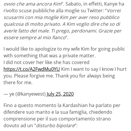
ovvio che ama ancora Kim
“. Sabato, in effetti, Kanye ha
rivolto scuse pubbliche alla moglie su Twitter: “
Vorrei
scusarmi con mia moglie Kim per aver reso pubblico
qualcosa di molto privato. A Kim voglio dire che so di
averle fatto del male. Ti prego, perdonami. Grazie per
essere sempre al mio fianco
“.
I would like to apologize to my wife Kim for going public
with something that was a private matter.
I did not cover her like she has covered
https://t.co/A2FwdMu0YU
Kim I want to say I know I hurt
you. Please forgive me. Thank you for always being
there for me.
— ye (@kanyewest)
July 25, 2020
Fino a questo momento la Kardashian ha parlato per
difendere suo marito e la sua famiglia, chiedendo
comprensione per il suo comportamento strano
dovuto ad un “
disturbo bipolare
“: