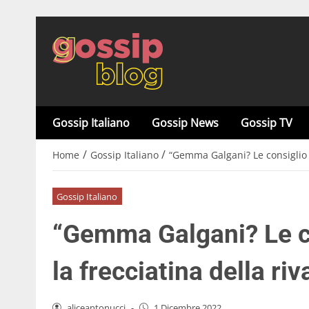
Gossip Italiano
Gossip News
Gossip TV
/
/
Home
Gossip Italiano
“Gemma Galgani? Le consiglio i s
Gossip Italiano
“Gemma Galgani? Le con
la frecciatina della riv
aliceantonucci
-
1 Dicembre 2022