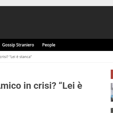
Gossip Straniero
People
crisi? “Lei è stanca”
Amico in crisi? “Lei è