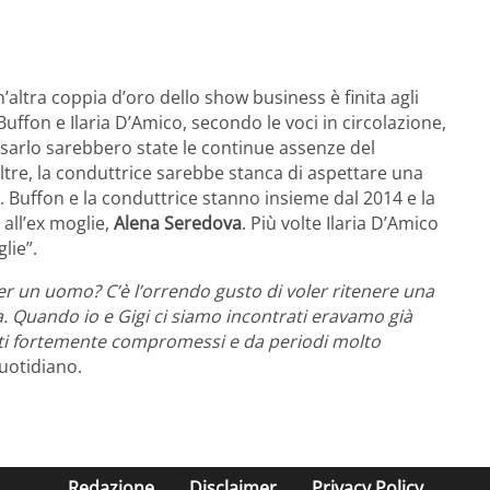
n’altra coppia d’oro dello show business è finita agli
uffon e Ilaria D’Amico, secondo le voci in circolazione,
sarlo sarebbero state le continue assenze del
noltre, la conduttrice sarebbe stanca di aspettare una
 Buffon e la conduttrice stanno insieme dal 2014 e la
all’ex moglie,
Alena Seredova
. Più volte Ilaria D’Amico
lie”.
er un uomo? C’è l’orrendo gusto di voler ritenere una
. Quando io e Gigi ci siamo incontrati eravamo già
ti fortemente compromessi e da periodi molto
Quotidiano.
Redazione
Disclaimer
Privacy Policy