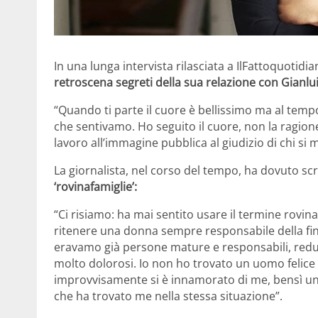
In una lunga intervista rilasciata a IlFattoquotidian
retroscena segreti della sua relazione con Gianlu
“Quando ti parte il cuore è bellissimo ma al tempo
che sentivamo. Ho seguito il cuore, non la ragion
lavoro all’immagine pubblica al giudizio di chi si m
La giornalista, nel corso del tempo, ha dovuto sc
‘rovinafamiglie’:
“Ci risiamo: ha mai sentito usare il termine rovin
ritenere una donna sempre responsabile della fine
eravamo già persone mature e responsabili, red
molto dolorosi. Io non ho trovato un uomo felice i
improvvisamente si è innamorato di me, bensì un
che ha trovato me nella stessa situazione”.