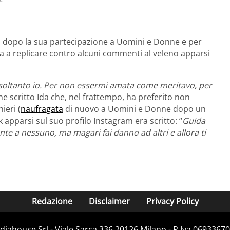
no dopo la sua partecipazione a Uomini e Donne e per
ta a replicare contro alcuni commenti al veleno apparsi
 soltanto io. Per non essermi amata come meritavo, per
he scritto Ida che, nel frattempo, ha preferito non
ieri (
naufragata
di nuovo a Uomini e Donne dopo un
 apparsi sul suo profilo Instagram era scritto: “
Guida
te a nessuno, ma magari fai danno ad altri e allora ti
Redazione
Disclaimer
Privacy Policy
iahouse Srl - Viale Sarca 336 20126 Milano - P.Iva 06933670