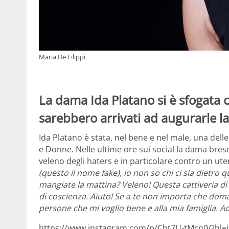
Maria De Filippi
La dama Ida Platano si è sfogata c
sarebbero arrivati ad augurarle l
Ida Platano è stata, nel bene e nel male, una dell
e Donne. Nelle ultime ore sui social la dama bres
veleno degli haters e in particolare contro un ut
(questo il nome fake), io non so chi ci sia dietr
mangiate la mattina? Veleno! Questa cattiveria di
di coscienza. Aiuto! Se a te non importa che doman
persone che mi voglio bene e alla mia famiglia. Ad
https://www.instagram.com/p/Cbt7U-tMcn0/?hl=i