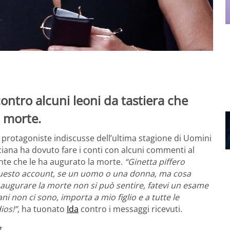
ontro alcuni leoni da tastiera che
a morte.
e protagoniste indiscusse dell’ultima stagione di Uomini
ciana ha dovuto fare i conti con alcuni commenti al
ente che le ha augurato la morte.
“Ginetta piffero
o questo account, se un uomo o una donna, ma cosa
 augurare la morte non si può sentire, fatevi un esame
i non ci sono, importa a mio figlio e a tutte le
ios!”
, ha tuonato
Ida
contro i messaggi ricevuti.
t