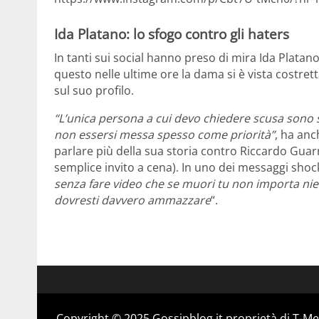
Ida Platano: lo sfogo contro gli haters
In tanti sui social hanno preso di mira Ida Plata
questo nelle ultime ore la dama si è vista costret
sul suo profilo.
“L’unica persona a cui devo chiedere scusa sono
non essersi messa spesso come priorità”
, ha anc
parlare più della sua storia contro Riccardo Guarn
semplice invito a cena). In uno dei messaggi shock
senza fare video che se muori tu non importa nien
dovresti davvero ammazzare
“.
Copyright © 2025 Gossipblog.it proprietà di T-Med