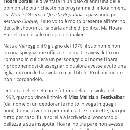
Hoara Borselli
è diventata in un paio di anni una delle
opinioniste più richieste nei programmi di infotainment.
Da
Non è L’Arena
a
Quarta Repubblica
passando per
Mattino Cinque
, il suo volto è molto presente all’interno
dei talk show in cui si parla anche di politica. Ma Hoara
Borselli non è solo un’opinion-maker.
Nata a Viareggio il 9 giugno del 1976, il suo nome non
ha una spiegazione ufficiale. La madre aveva letto un
romanzo in cui c’era un personaggio di nome Hoara
riproponendosi di assegnarlo qualora avesse avuto una
figlia, ma non le ha rivelato mai il titolo. Probabilmente
non ricordandolo.
Debutta nel jet set come fotomodella. La svolta nel
1992, quando vince il titolo di
Miss Malizia
al
Festivalbar
(dal nome di un deodorante molto in voga in quegli
anni). Come avvenuto per molte altre soubrette, nacque
tutto per caso: fu la sorella a iscriverla al concorso di
bellezza a sua insaputa. Hoara inoltre pare non avesse