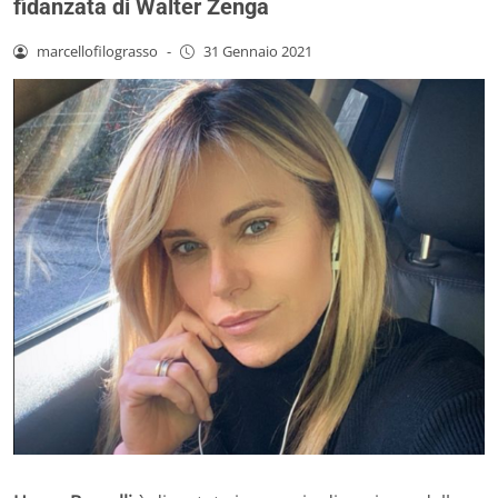
fidanzata di Walter Zenga
marcellofilograsso
-
31 Gennaio 2021