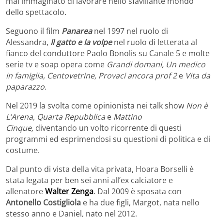
mai immaginato di lavorare nello sfavillante mondo
dello spettacolo.
Seguono il film
Panarea
nel 1997 nel ruolo di
Alessandra,
Il gatto e la volpe
nel ruolo di letterata al
fianco del conduttore Paolo Bonolis su Canale 5 e molte
serie tv e soap opera come
Grandi domani, Un medico
in famiglia, Centovetrine, Provaci ancora prof 2
e
Vita da
paparazzo
.
Nel 2019 la svolta come opinionista nei talk show
Non è
L’Arena, Quarta Repubblica
e
Mattino
Cinque,
diventando un volto ricorrente di questi
programmi ed esprimendosi su questioni di politica e di
costume.
Dal punto di vista della vita privata, Hoara Borselli è
stata legata per ben sei anni all’ex calciatore e
allenatore
Walter Zenga
. Dal 2009 è sposata con
Antonello Costigliola
e ha due figli, Margot, nata nello
stesso anno e Daniel, nato nel 2012.