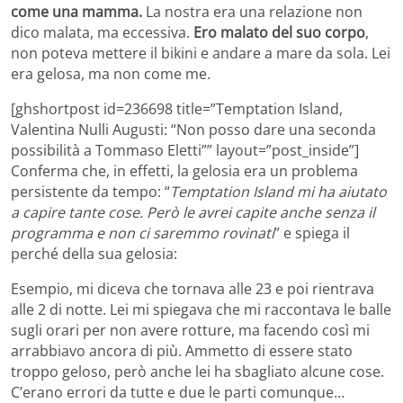
come una mamma.
La nostra era una relazione non
dico malata, ma eccessiva.
Ero malato del suo corpo
,
non poteva mettere il bikini e andare a mare da sola. Lei
era gelosa, ma non come me.
[ghshortpost id=236698 title=”Temptation Island,
Valentina Nulli Augusti: “Non posso dare una seconda
possibilità a Tommaso Eletti”” layout=”post_inside”]
Conferma che, in effetti, la gelosia era un problema
persistente da tempo: “
Temptation Island mi ha aiutato
a capire tante cose. Però le avrei capite anche senza il
programma e non ci saremmo rovinati
” e spiega il
perché della sua gelosia:
Esempio, mi diceva che tornava alle 23 e poi rientrava
alle 2 di notte. Lei mi spiegava che mi raccontava le balle
sugli orari per non avere rotture, ma facendo così mi
arrabbiavo ancora di più. Ammetto di essere stato
troppo geloso, però anche lei ha sbagliato alcune cose.
C’erano errori da tutte e due le parti comunque…