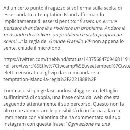
Ad un certo punto il ragazzo si sofferma sulla scelta di
esser andato a Temptation Island affermando
implicitamente di essersi pentito: “
È stato un errore
pensare di andare là a risolvere un problema.
Andare là
pensando di risolvere un problema è stato proprio da
scemi….”
la regia del
Grande Fratello VIP
non appena lo
sente, chiude il microfono.
https://twitter.com/theblvnd/status/14375684709468119
ref_src=twsrc%5Etfw%7Ctwcamp%5Etweetembed%7Ctwte
eletti-censurato-al-gf-vip-da-scemi-andare-a-
temptation-island-la-regia%2F2221888%2F
Tommaso si spinge lasciandosi sfuggire un dettaglio
sull’intimità di coppia, una frase colta dal web che sta
seguendo attentamente il suo percorso. Questo non fa
altro che aumentare le possibilità di un faccia a faccia
imminente con Valentina che ha commentato sul suo
instagram con questa frase: “
Ogni azione ha una