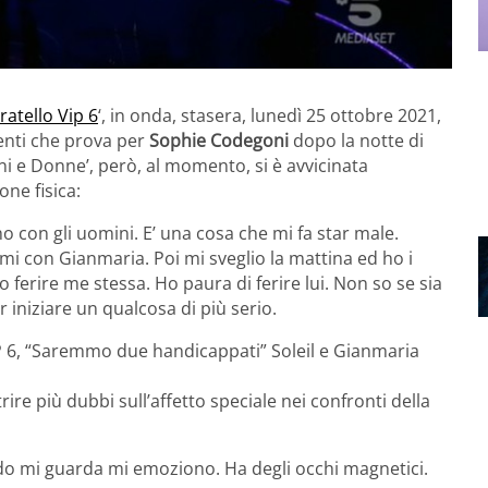
atello Vip 6
‘, in onda, stasera, lunedì 25 ottobre 2021,
enti che prova per
Sophie Codegoni
dopo la notte di
ini e Donne’, però, al momento, si è avvicinata
ne fisica:
ho con gli uomini. E’ una cosa che mi fa star male.
mi con Gianmaria. Poi mi sveglio la mattina ed ho i
 ferire me stessa. Ho paura di ferire lui. Non so se sia
r iniziare un qualcosa di più serio.
P 6, “Saremmo due handicappati” Soleil e Gianmaria
re più dubbi sull’affetto speciale nei confronti della
o mi guarda mi emoziono. Ha degli occhi magnetici.