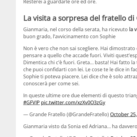
Resterei a guardarle ore ed ore.
La visita a sorpresa del fratello d
Gianmaria, nel corso della serata, ha ricevuto
la 
buon grado, l’avvicinamento con Sophie
Non è vero che non sai scegliere. Hai dimostrato 
pensare a quello che accade fuori. Viviti quest’es
Dimentica chi c’è fuori. Greta… basta! Hai fatto la
che puoi confidarti con lei. Le cose te le dice in fa
Sophie ti poteva piacere. Lei dice che è solo attr
conoscerà per come sei.
In queste ultime ore due elementi di questo tri
#GFVIP
pic.twitter.com/xzXv0O3zGy
— Grande Fratello (@GrandeFratello)
October 25,
Gianmaria visto da Sonia ed Adriana… ha davvero