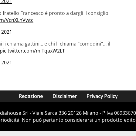
 2021
ratello Francesco è pronto a dargli il consiglio
com/VcnXLhVwtc
 2021
i li chiama gattini… e chi li chiama "comodini"… il
pic.twitter.com/miTqaxW2LT
 2021
Redazione
Disclaimer
Privacy Policy
iahouse Srl - Viale Sarca 336 20126 Milano - P.Iva 06933670
iodicità. Non può pertanto considerarsi un prodotto editoria