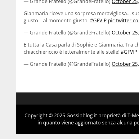
— Grande Fratello (@GrandeFratello)
October 25,
Gianmaria riceve una sorpresa meravigliosa… suo f
giusto… al momento giusto.
#GFVIP
pic.twitter.
— Grande Fratello (@GrandeFratello)
October 25,
E tutta la Casa parla di Sophie e Gianmaria. Tra ch
chiacchiericcio è letteralmente alle stelle!
#GFVIP
— Grande Fratello (@GrandeFratello)
October 25,
Copyright © 2025 Gossipblog.it proprietà di T-Med
in quanto viene aggiornato senza alcuna per