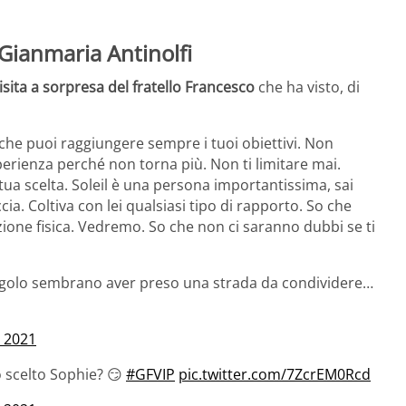
i Gianmaria Antinolfi
visita a sorpresa del fratello Francesco
che ha visto, di
che puoi raggiungere sempre i tuoi obiettivi. Non
perienza perché non torna più. Non ti limitare mai.
 tua scelta. Soleil è una persona importantissima, sai
ccia. Coltiva con lei qualsiasi tipo di rapporto. So che
azione fisica. Vedremo. So che non ci saranno dubbi se ti
angolo sembrano aver preso una strada da condividere…
 2021
 scelto Sophie? 😏
#GFVIP
pic.twitter.com/7ZcrEM0Rcd