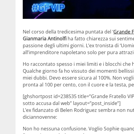
Nel corso della tredicesima puntata del ‘
Grande Fr
Gianmaria Antinolfi
ha fatto chiarezza sui sentim
passione degli ultimi giorni. L’ex tronista di ‘Uom
all’imprenditore napoletano solo per pura attrazio
Ho raccontato spesso i miei limiti e i blocchi che 
Qualche giorno fa ho vissuto dei momenti bellissi
miei dubbi. Devo essere sicura al 100%. Non voglio
pronta al 100 per cento, con il cuore e la testa, pe
[ghshortpost id=238535 title=”Grande Fratello VI
sotto accusa dal web” layout=”post_inside”]
L’ex fidanzato di Belen Rodriguez sembra non nutri
diciannovenne:
Non ho nessuna confusione. Voglio Sophie quand