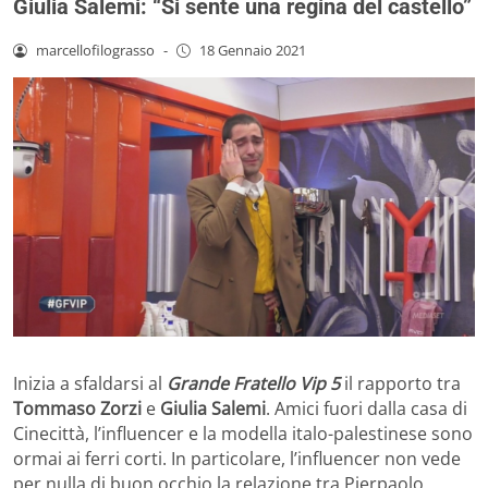
Giulia Salemi: “Si sente una regina del castello”
marcellofilograsso
-
18 Gennaio 2021
Inizia a sfaldarsi al
Grande Fratello Vip 5
il rapporto tra
Tommaso Zorzi
e
Giulia Salemi
. Amici fuori dalla casa di
Cinecittà, l’influencer e la modella italo-palestinese sono
ormai ai ferri corti. In particolare, l’influencer non vede
per nulla di buon occhio la relazione tra Pierpaolo