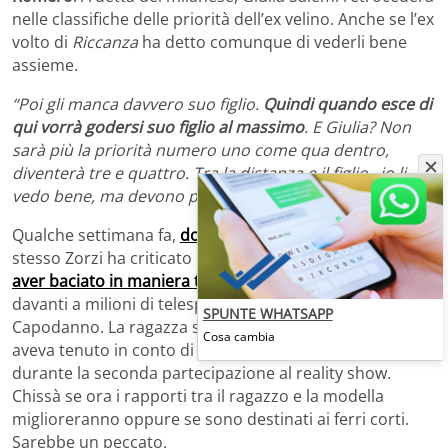
nelle classifiche delle priorità dell’ex velino. Anche se l’ex
volto di
Riccanza
ha detto comunque di vederli bene
assieme.
“Poi gli manca davvero suo figlio.
Quindi quando esce di
qui vorrà godersi suo figlio al massimo
. E Giulia? Non
sarà più la priorità numero uno come qua dentro,
diventerà tre e quattro. Tra la distanza e il figlio…io li
vedo bene, ma devono pensare a tutte queste cose”.
Qualche settimana fa,
dopo un altro veloce scontro
, lo
stesso Zorzi ha criticato esplicitamente la Salemi
per
aver baciato in maniera troppo esuberante Pierpaolo
davanti a milioni di telespettatori la notte di
SPUNTE WHATSAPP
Capodanno. La ragazza si è giustificata dicendo che non
Cosa cambia
aveva tenuto in conto di fidanzarsi nuovamente
durante la seconda partecipazione al reality show.
Chissà se ora i rapporti tra il ragazzo e la modella
miglioreranno oppure se sono destinati ai ferri corti.
Sarebbe un peccato.