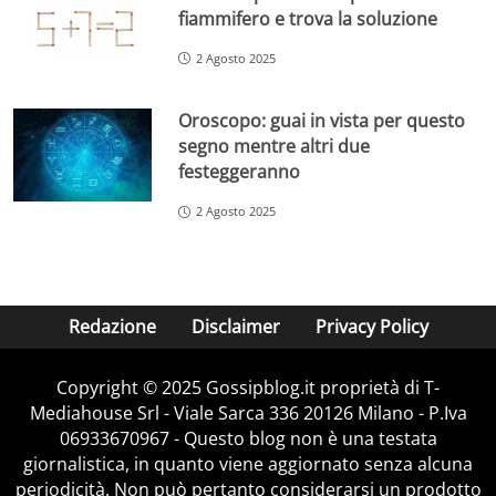
fiammifero e trova la soluzione
2 Agosto 2025
Oroscopo: guai in vista per questo
segno mentre altri due
festeggeranno
2 Agosto 2025
Redazione
Disclaimer
Privacy Policy
Copyright © 2025 Gossipblog.it proprietà di T-
Mediahouse Srl - Viale Sarca 336 20126 Milano - P.Iva
06933670967 - Questo blog non è una testata
giornalistica, in quanto viene aggiornato senza alcuna
periodicità. Non può pertanto considerarsi un prodotto