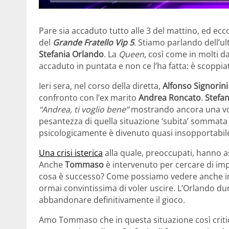
Pare sia accaduto tutto alle 3 del mattino, ed ec
del
Grande Fratello Vip 5
. Stiamo parlando dell’ul
Stefania Orlando
. La
Queen
, così come in molti 
accaduto in puntata e non ce l’ha fatta: è scoppi
Ieri sera, nel corso della diretta,
Alfonso Signorini
confronto con l’ex marito
Andrea Roncato
.
Stefan
“Andrea, ti voglio bene”
mostrando ancora una volt
pesantezza di quella situazione ‘subita’ sommata 
psicologicamente è divenuto quasi insopportabile 
Una crisi isterica
alla quale, preoccupati, hanno as
Anche
Tommaso
è intervenuto per cercare di imp
cosa è successo? Come possiamo vedere anche in
ormai convintissima di voler uscire. L’Orlando du
abbandonare definitivamente il gioco.
Amo Tommaso che in questa situazione così critica 