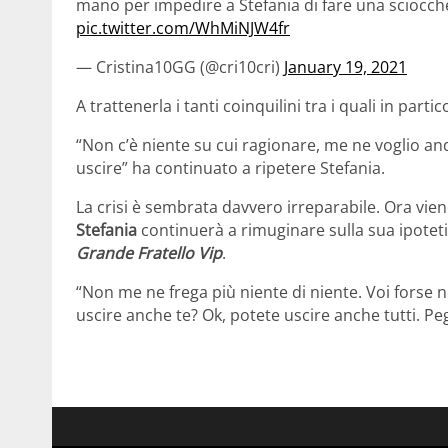
mano per impedire a Stefania di fare una sciocche
pic.twitter.com/WhMiNJW4fr
— Cristina10GG (@cri10cri)
January 19, 2021
A trattenerla i tanti coinquilini tra i quali in part
“Non c’è niente su cui ragionare, me ne voglio and
uscire” ha continuato a ripetere Stefania.
La crisi è sembrata davvero irreparabile. Ora vie
Stefania
continuerà a rimuginare sulla sua ipotetic
Grande Fratello Vip
.
“Non me ne frega più niente di niente. Voi forse n
uscire anche te? Ok, potete uscire anche tutti. Pe