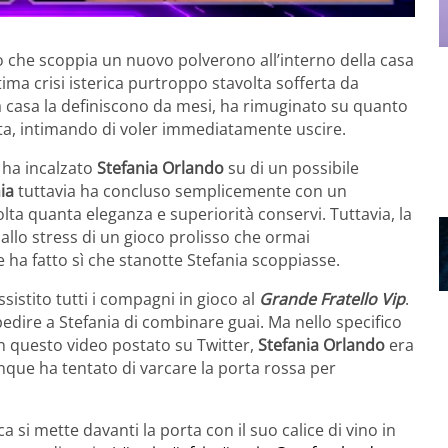
co che scoppia un nuovo polverono all’interno della casa
tima crisi isterica purtroppo stavolta sofferta da
da casa la definiscono da mesi, ha rimuginato su quanto
ata, intimando di voler immediatamente uscire.
ha incalzato
Stefania Orlando
su di un possibile
ia
tuttavia ha concluso semplicemente con un
a quanta eleganza e superiorità conservi. Tuttavia, la
allo stress di un gioco prolisso che ormai
ha fatto sì che stanotte Stefania scoppiasse.
sistito tutti i compagni in gioco al
Grande Fratello Vip
.
edire a Stefania di combinare guai. Ma nello specifico
 questo video postato su Twitter,
Stefania Orlando
era
nque ha tentato di varcare la porta rossa per
si mette davanti la porta con il suo calice di vino in