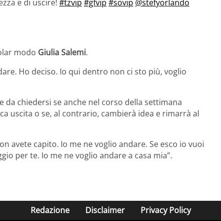
zza e di uscire!
#tzvip
#gfvip
#sovip
@stefyorlando
icolar modo
Giulia Salemi
.
are. Ho deciso. Io qui dentro non ci sto più, voglio
ne da chiedersi se anche nel corso della settimana
a uscita o se, al contrario, cambierà idea e rimarrà al
on avete capito. Io me ne voglio andare. Se esco io vuoi
ggio per te. Io me ne voglio andare a casa mia”.
Redazione
Disclaimer
Privacy Policy