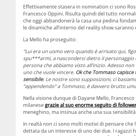
Effettivamente stasera in nomination ci sono Ros
Francesco Oppini. Risulta quindi del tutto normal
che oggi abbandonerà la casa una pedina fondame
le dinamiche all’interno del reality show saranno
La Mello ha proseguito:
“Lui era un uomo vero quando è arrivato qui, figo 
spu***armi, a nascondersi dietro il personaggio 
persona che abbiamo visto all’inizio. Adesso non è
uno che vuole vincere.
Ok che Tommaso capisce tu
sensibile
. Le nostre sono supposizioni, ci basiam
“appendendo” a Tommaso, è davvero brutto um
Nella visione dunque di Dayane Mello, Francesco 
milanese
grazie al suo enorme seguito di followe
meneghino, ma insinua anche una sua sensibilità
In realtà non ci sono molti motivi di pensare che
dettata da un interesse di uno dei due. I ragazz