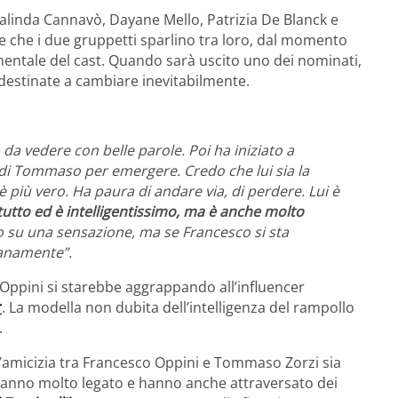
alinda Cannavò, Dayane Mello, Patrizia De Blanck e
e che i due gruppetti sparlino tra loro, dal momento
ntale del cast. Quando sarà uscito uno dei nominati,
 destinate a cambiare inevitabilmente.
da vedere con belle parole. Poi ha iniziato a
di Tommaso per emergere. Credo che lui sia la
 più vero. Ha paura di andare via, di perdere. Lui è
tto ed è intelligentissimo, ma è anche molto
o su una sensazione, ma se Francesco si sta
anamente”.
Oppini si starebbe aggrappando all’influencer
r
. La modella non dubita dell’intelligenza del rampollo
.
 l’amicizia tra Francesco Oppini e Tommaso Zorzi sia
i hanno molto legato e hanno anche attraversato dei