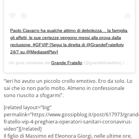
Paolo Ciavarro ha qualche attimo di debolezza… la famiglia,
gli affetti, le sue certezze vengono messi alla prova dalla
reclusione. #GFVIP [Segui la diretta di @GrandeFratellotv
24/7 su @MediasetPlay]
Un post condiviso da
Grande Fratello
(@grandefratellotv) in data:
“Ieri ho avuto un piccolo crollo emotivo. Ero da solo. Lo
sai che io non parlo molto. Almeno in confessionale
sono riuscito a sfogarmi”.
[related layout=”big”
permalink=”https://www.gossipblog.it/post/617973/grand
fratello-vip-4-preghiera-operatori-sanitari-coronavirus-
video”][/related]
Il figlio di Massimo ed Eleonora Giorgi, nelle ultime ore,