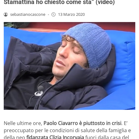
Stamattina ho chiesto come sta” (video)
sebastianocascone
-
13 Marzo 2020
Nelle ultime ore,
Paolo Ciavarro è piuttosto in crisi
. E’
preoccupato per le condizioni di salute della famiglia e
della neo
fidanzata Clizia Incorvaia
fuori dalla casa del