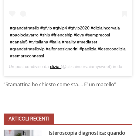
#grandefratello #gfvip #gfvip4 #gfvip2020 #cliziaincorvaia
#paolociavarro #ship #friendship #love #semprecosi
#canale5 #tvitaliana #italia #reality #mediaset
#grandefratellovip #alfonsosignorini #paolizia #iostoconclizia
#sempreconnessi
Un post condiviso da
clizia
(@cliziaincorvaiamysweet) in data:
13 
“Stamattina ho chiesto come sta…. E’ un macello”
ARTICOLI RECENTI
Isteroscopia diagnostica: quando