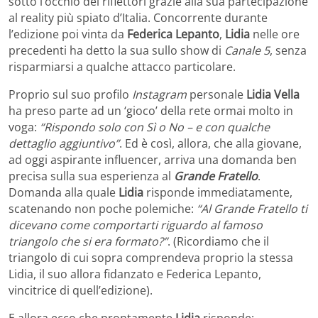
sotto l’occhio dei riflettori grazie alla sua partecipazione
al reality più spiato d’Italia. Concorrente durante
l’edizione poi vinta da
Federica Lepanto
,
Lidia
nelle ore
precedenti ha detto la sua sullo show di
Canale 5
, senza
risparmiarsi a qualche attacco particolare.
Proprio sul suo profilo
Instagram
personale
Lidia Vella
ha preso parte ad un ‘gioco’ della rete ormai molto in
voga:
“Rispondo solo con Sì o No – e con qualche
dettaglio aggiuntivo”
. Ed è così, allora, che alla giovane,
ad oggi aspirante influencer, arriva una domanda ben
precisa sulla sua esperienza al
Grande Fratello
.
Domanda alla quale
Lidia
risponde immediatamente,
scatenando non poche polemiche:
“Al Grande Fratello ti
dicevano come comportarti riguardo al famoso
triangolo che si era formato?”
. (Ricordiamo che il
triangolo di cui sopra comprendeva proprio la stessa
Lidia, il suo allora fidanzato e Federica Lepanto,
vincitrice di quell’edizione).