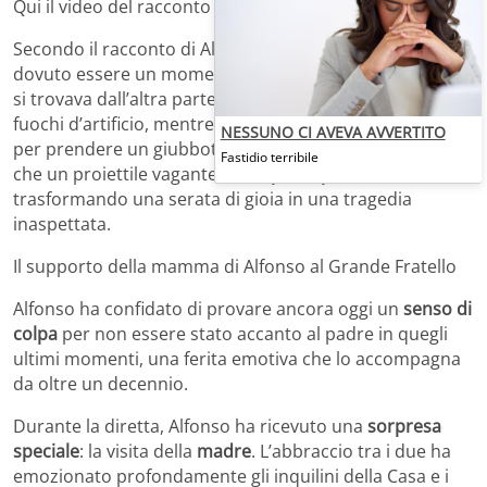
Qui il video del racconto del gieffino.
Secondo il racconto di Alfonso, quella notte avrebbe
dovuto essere un momento di festa in famiglia. Il padre
si trovava dall’altra parte della strada per ammirare i
fuochi d’artificio, mentre Alfonso era rientrato in casa
NESSUNO CI AVEVA AVVERTITO
per prendere un giubbotto. È stato in quel momento
Fastidio terribile
che un proiettile vagante
ha colpito il padre
,
trasformando una serata di gioia in una tragedia
inaspettata.
Il supporto della mamma di Alfonso al Grande Fratello
Alfonso ha confidato di provare ancora oggi un
senso di
colpa
per non essere stato accanto al padre in quegli
ultimi momenti, una ferita emotiva che lo accompagna
da oltre un decennio.
Durante la diretta, Alfonso ha ricevuto una
sorpresa
speciale
: la visita della
madre
. L’abbraccio tra i due ha
emozionato profondamente gli inquilini della Casa e i