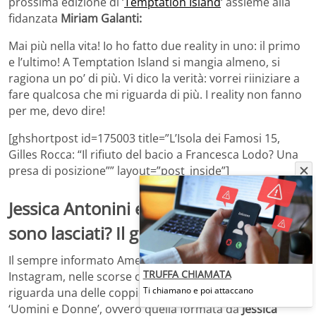
prossima edizione di ‘
Temptation Island
‘ assieme alla
fidanzata
Miriam Galanti:
Mai più nella vita! Io ho fatto due reality in uno: il primo
e l’ultimo! A Temptation Island si mangia almeno, si
ragiona un po’ di più. Vi dico la verità: vorrei riiniziare a
fare qualcosa che mi riguarda di più. I reality non fanno
per me, devo dire!
[ghshortpost id=175003 title=”L’Isola dei Famosi 15,
Gilles Rocca: “Il rifiuto del bacio a Francesca Lodo? Una
presa di posizione”” layout=”post_inside”]
Jessica Antonini e Davide Lorusso si
sono lasciati? Il gossip
Il sempre informato Amedeo Venza, sul proprio account
TRUFFA CHIAMATA
Instagram, nelle scorse ore, ha lanciato la bomba che
Ti chiamano e poi attaccano
riguarda una delle coppie nate nell’ultima stagione di
‘Uomini e Donne’, ovvero quella formata da
Jessica