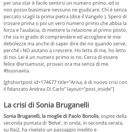
per una star è facile sentirsi un numero primo, ed io
non posso biasimare nessuno ne giudicare. Chi è senza
peccato scagli la prima pietra (dice il Vangelo ). Spero di
trovare prima o poi un vero numero primo che abbia la
forza e l’audacia, di mettere la relazione al primo posto,
che sia in grado di comprendere ed accogliere le mie
debolezze ma anche di saper dire dei no quando serve,
perché i NO aiutano a crescere. Ho letto di me, ho letto
di noi. Lei è un numero primo io no. Cerca di essere
felice @arisamusic, provaci ora ma senza di me.
#buonavita.
[ghshortpost id=174677 title=”Arisa, è di nuovo crisi con
il fidanzato Andrea Di Carlo” layout=”post_inside”]
La crisi di Sonia Bruganelli
Sonia Bruganelli, la moglie di Paolo Bonolis
, ospite della
seconda puntata di ‘Belve’, in onda, in seconda serata,
su Rai2, ha rivelato un passaggio inedito e