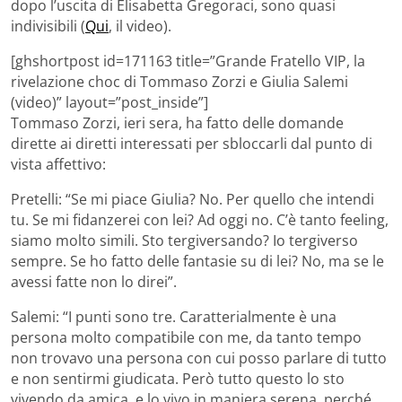
dopo l’uscita di Elisabetta Gregoraci, sono quasi
indivisibili (
Qui
, il video).
[ghshortpost id=171163 title=”Grande Fratello VIP, la
rivelazione choc di Tommaso Zorzi e Giulia Salemi
(video)” layout=”post_inside”]
Tommaso Zorzi, ieri sera, ha fatto delle domande
dirette ai diretti interessati per sbloccarli dal punto di
vista affettivo:
Pretelli: “Se mi piace Giulia? No. Per quello che intendi
tu. Se mi fidanzerei con lei? Ad oggi no. C’è tanto feeling,
siamo molto simili. Sto tergiversando? Io tergiverso
sempre. Se ho fatto delle fantasie su di lei? No, ma se le
avessi fatte non lo direi”.
Salemi: “I punti sono tre. Caratterialmente è una
persona molto compatibile con me, da tanto tempo
non trovavo una persona con cui posso parlare di tutto
e non sentirmi giudicata. Però tutto questo lo sto
vivendo da amica, e lo vivo in maniera serena, perché