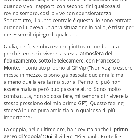
quando vivo i rapporti con secondi fini qualcosa si
rovina sempre, così la vivo con spensieratezza.
Soprattutto, il punto centrale è questo: io sono entrata
quando lui aveva un’altra situazione in ballo, è triste per
me essere il ripiego di qualcuno”.
Giulia, però, sembra essere piuttosto combattuta
perché teme di rivivere la stessa
atmosfera del
fidanzamento, sotto le telecamere, con Francesco
Monte,
incontrato proprio al GF Vip (“Non voglio essere
messa in mezzo, ci sono già passata due anni fa ma
almeno quella era la mia storia. Per noi ci può non
essere malizia però può passare altro. Sono molto
combattuta, non so cosa fare, mi sembra di rivivere la
stessa pressione del mio primo GF”). Questo feeling
sfocerà in una pura amicizia o in qualcosa di più
importante?!
La coppia, nelle ultime ore, ha ricevuto anche il
primo
aereo di ‘coppia’
(
Qui
, il video): “Pierpaolo Pretelli e