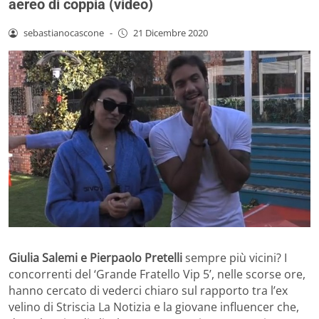
aereo di coppia (video)
sebastianocascone
-
21 Dicembre 2020
Giulia Salemi e Pierpaolo Pretelli
sempre più vicini? I
concorrenti del ‘Grande Fratello Vip 5’, nelle scorse ore,
hanno cercato di vederci chiaro sul rapporto tra l’ex
velino di Striscia La Notizia e la giovane influencer che,