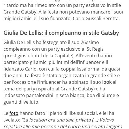
ritardo ma ha rimediato con un party esclusivo in stile
Grande Gatsby. Alla festa non potevano mancare i suoi
migliori amici e il suo fidanzato, Carlo Gussali Beretta.
Giulia De Lellis: il compleanno in stile Gatsby
Giulia De Lellis ha festeggiato il suo 26esimo
compleanno con un party esclusivo al St Regis
(prestigioso hotel della Capitale). All’evento hanno
partecipato gli amici più intimi dell’influencer e il
fidanzato Carlo, con cui fa coppia fissa ormai da quasi
due anni. La festa è stata organizzata in grande stile e
per l’occasione l’influencer ha abbinato il suo
look
al
tema del party (ispirato al Grande Gatsby) e ha
indossato pantaloncini in seta bianca, boa di piume e
guanti di velluto.
Le
foto
hanno fatto il pieno di like sui social, e lei ha
svelato:
“La location era una sala privata (…) Volevo
regalare alle mie persone del cuore una serata leggera