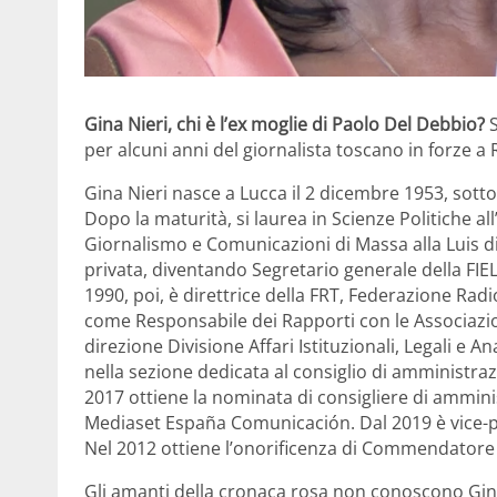
Gina Nieri, chi è l’ex moglie di Paolo Del Debbio?
S
per alcuni anni del giornalista toscano in forze a 
Gina Nieri nasce a Lucca il 2 dicembre 1953, sotto
Dopo la maturità, si laurea in Scienze Politiche al
Giornalismo e Comunicazioni di Massa alla Luis d
privata, diventando Segretario generale della FIEL,
1990, poi, è direttrice della FRT, Federazione Radio
come Responsabile dei Rapporti con le Associazio
direzione Divisione Affari Istituzionali, Legali e 
nella sezione dedicata al consiglio di amministraz
2017 ottiene la nominata di consigliere di amminis
Mediaset España Comunicación. Dal 2019 è vice-p
Nel 2012 ottiene l’onorificenza di Commendatore d
Gli amanti della cronaca rosa non conoscono Gina 