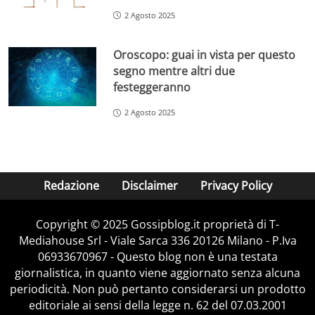
2 Agosto 2025
Oroscopo: guai in vista per questo
segno mentre altri due
festeggeranno
2 Agosto 2025
Redazione
Disclaimer
Privacy Policy
Copyright © 2025 Gossipblog.it proprietà di T-
Mediahouse Srl - Viale Sarca 336 20126 Milano - P.Iva
06933670967 - Questo blog non è una testata
giornalistica, in quanto viene aggiornato senza alcuna
periodicità. Non può pertanto considerarsi un prodotto
editoriale ai sensi della legge n. 62 del 07.03.2001