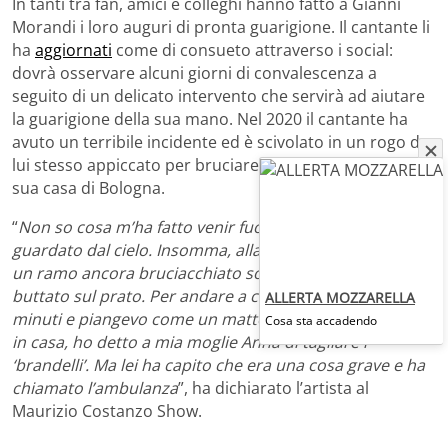
In tanti tra fan, amici e colleghi hanno fatto a Gianni
Morandi i loro auguri di pronta guarigione. Il cantante li
ha
aggiornati
come di consueto attraverso i social:
dovrà osservare alcuni giorni di convalescenza a
seguito di un delicato intervento che servirà ad aiutare
la guarigione della sua mano. Nel 2020 il cantante ha
avuto un terribile incidente ed è scivolato in un rogo da
lui stesso appiccato per bruciare alcune sterpaglie nella
sua casa di Bologna.
“
Non so cosa m’ha fatto venir fuori. Qualcuno mi ha
guardato dal cielo. Insomma, alla fine, aggrappandomi a
un ramo ancora bruciacchiato sono uscito e mi sono
buttato sul prato. Per andare a casa ci ho messo venti
ALLERTA MOZZARELLA
minuti e piangevo come un matto. Una volta rientrato
Cosa sta accadendo
in casa, ho detto a mia moglie Anna di tagliare i
‘brandelli’. Ma lei ha capito che era una cosa grave e ha
chiamato l’ambulanza
”, ha dichiarato l’artista al
Maurizio Costanzo Show.