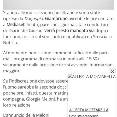
Stando alle indiscrezioni che filtrano e sono state
riprese da
Dagospia
,
Giambruno
avrebbe le ore contate
a
Mediaset
. Infatti, pare che il giornalista e conduttore
di ‘Diario del Giorno’
verrà presto mandato via
dopo i
fuorionda usciti sul suo conto e pubblicati da Striscia la
Notizia.
Al momento non ci sono commenti ufficiali dalle parti
ma il programma di norma va in onda alle 15:30 e
sicuramente dalle prossime ore si avranno informazioni
maggiori.
Se l’indiscrezione dovesse essere confermata, per
l’uomo sarebbe la seconda doccia gelata nel giro di
poche ore. Infatti, questa mattina, la sua ormai ex
compagna, Giorgia Meloni, ha annunciato la fine della
loro relazione.
ALLERTA MOZZARELLA
L’annuncio della Meloni
Cosa sta accadendo