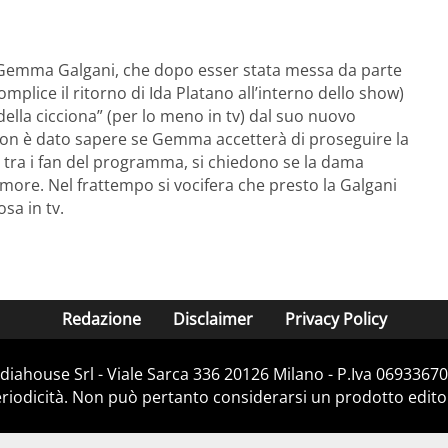
 Gemma Galgani, che dopo esser stata messa da parte
plice il ritorno di Ida Platano all’interno dello show)
della cicciona” (per lo meno in tv) dal suo nuovo
non è dato sapere se Gemma accetterà di proseguire la
, tra i fan del programma, si chiedono se la dama
amore. Nel frattempo si vocifera che presto la Galgani
sa in tv.
Redazione
Disclaimer
Privacy Policy
iahouse Srl - Viale Sarca 336 20126 Milano - P.Iva 06933670
iodicità. Non può pertanto considerarsi un prodotto editoria