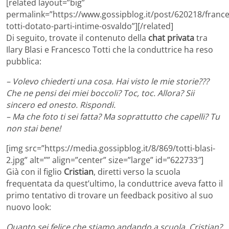
[related layout=”big”
permalink=”https://www.gossipblog.it/post/620218/franc
totti-dotato-parti-intime-osvaldo”][/related]
Di seguito, trovate il contenuto della
chat privata
tra
Ilary Blasi e Francesco Totti che la conduttrice ha reso
pubblica:
– Volevo chiederti una cosa. Hai visto le mie storie???
Che ne pensi dei miei boccoli? Toc, toc. Allora? Sii
sincero ed onesto. Rispondi.
– Ma che foto ti sei fatta? Ma soprattutto che capelli? Tu
non stai bene!
[img src=”https://media.gossipblog.it/8/869/totti-blasi-
2.jpg” alt=”” align=”center” size=”large” id=”622733″]
Già con il figlio
Cristian
, diretti verso la scuola
frequentata da quest’ultimo, la conduttrice aveva fatto il
primo tentativo di trovare un feedback positivo al suo
nuovo look:
Quanto sei felice che stiamo andando a scuola, Cristian?