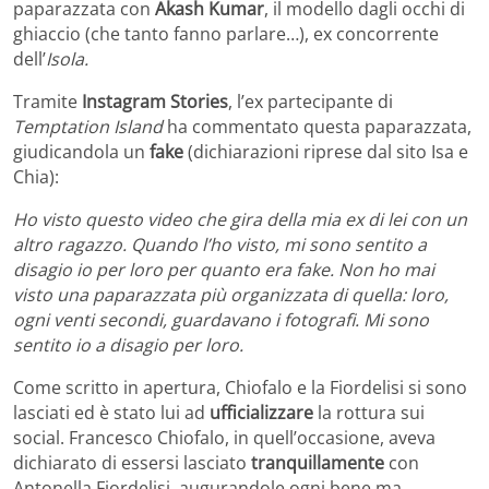
paparazzata con
Akash Kumar
, il modello dagli occhi di
ghiaccio (che tanto fanno parlare…), ex concorrente
dell’
Isola.
Tramite
Instagram Stories
, l’ex partecipante di
Temptation Island
ha commentato questa paparazzata,
giudicandola un
fake
(dichiarazioni riprese dal sito Isa e
Chia):
Ho visto questo video che gira della mia ex di lei con un
altro ragazzo. Quando l’ho visto, mi sono sentito a
disagio io per loro per quanto era fake. Non ho mai
visto una paparazzata più organizzata di quella: loro,
ogni venti secondi, guardavano i fotografi. Mi sono
sentito io a disagio per loro.
Come scritto in apertura, Chiofalo e la Fiordelisi si sono
lasciati ed è stato lui ad
ufficializzare
la rottura sui
social. Francesco Chiofalo, in quell’occasione, aveva
dichiarato di essersi lasciato
tranquillamente
con
Antonella Fiordelisi, augurandole ogni bene ma