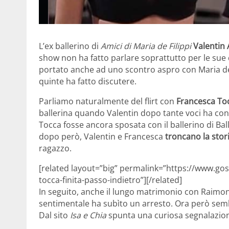
L’ex ballerino di
Amici di Maria de Filippi
Valentin
show non ha fatto parlare soprattutto per le sue 
portato anche ad uno scontro aspro con Maria de 
quinte ha fatto discutere.
Parliamo naturalmente del flirt con
Francesca To
ballerina quando Valentin dopo tante voci ha conf
Tocca fosse ancora sposata con il ballerino di B
dopo però, Valentin e Francesca
troncano la stor
ragazzo.
[related layout=”big” permalink=”https://www.gos
tocca-finita-passo-indietro”][/related]
In seguito, anche il lungo matrimonio con Raim
sentimentale ha subìto un arresto. Ora però sem
Dal sito
Isa e Chia
spunta una curiosa segnalazion