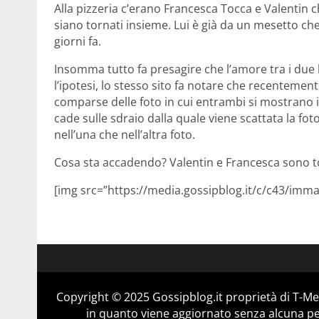
Alla pizzeria c’erano Francesca Tocca e Valenti
siano tornati insieme. Lui è già da un mesetto ch
giorni fa.
Insomma tutto fa presagire che l’amore tra i due 
l’ipotesi, lo stesso sito fa notare che recentement
comparse delle foto in cui entrambi si mostrano in
cade sulle sdraio dalla quale viene scattata la foto
nell’una che nell’altra foto.
Cosa sta accadendo? Valentin e Francesca sono to
[img src=”https://media.gossipblog.it/c/c43/immag
Copyright © 2025 Gossipblog.it proprietà di T-Med
in quanto viene aggiornato senza alcuna per