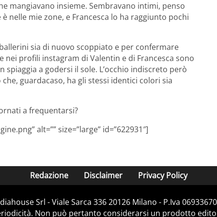
n che mangiavano insieme. Sembravano intimi, penso
e è nelle mie zone, e Francesca lo ha raggiunto pochi
ballerini sia di nuovo scoppiato e per confermare
e nei profili instagram di Valentin e di Francesca sono
 spiaggia a godersi il sole. L’occhio indiscreto però
 che, guardacaso, ha gli stessi identici colori sia
rnati a frequentarsi?
ine.png” alt=”” size=”large” id=”622931″]
Redazione
Disclaimer
Privacy Policy
iahouse Srl - Viale Sarca 336 20126 Milano - P.Iva 06933670
iodicità. Non può pertanto considerarsi un prodotto editoria