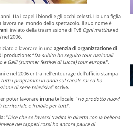
ni. Ha i capelli biondi e gli occhi celesti. Ha una figlia
ta lavora nel mondo dello spettacolo. Il suo nome è
vani
, inviato della trasmissione di Tv8
Ogni mattina
ed
i
nel 2006.
niziato a lavorare in una
agenzia di organizzazione di
di produzione: “
Da subito ho seguito tour nazionali
o e Galli (summer festival di Lucca) tour europei
“.
ni e nel 2006 entra nell’entourage dell’ufficio stampa
tutti i programmi in onda sul canale rai ed ho
zione di serie televisive
” scrive.
 per poter lavorare
in una tv locale
: “
Ho prodotto nuovi
erritoriale e fruibile per tutti
“.
a: “
Dice che se l’avessi tradita in diretta con la bellona
 E invece nei tappeti rossi ho ancora paura di