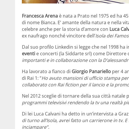
Francesca Arena
è nata a Prato nel 1975 ed ha 45 an
di nome Bianca. E’ amante della natura e nella vi
celebre anche per la storia d’amore con
Luca Cal
ex naufrago nonché vincitore dell’
Isola dei Famos
Dal suo profilo Linkedin si legge che nel 1998 ha i
eventi
e concerti (la Siddarte srl) come Direttore 
importanti e in collaborazione con la D’alessandr
Ha lavorato a fianco di
Giorgio Panariello
per 4 an
di Rai 1: “
Ho avuto mansioni di ufficio stampa per 
collaborato con Rai fiction per il lancio e la promo
Nel 2012 sceglie di tornare della sua città natale
programmi televisivi rendendo la tv una realtà più t
Di lei Luca Calvani ha detto in un’intervista a Grazi
di turno all’Isola, avrei fatto un carrierone in tv.
inciampare”.