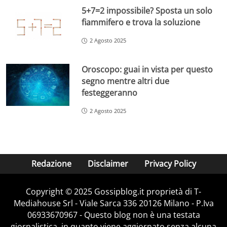
5+7=2 impossibile? Sposta un solo
fiammifero e trova la soluzione
2 Agosto 2025
Oroscopo: guai in vista per questo
segno mentre altri due
festeggeranno
2 Agosto 2025
Redazione
Disclaimer
Privacy Policy
Copyright © 2025 Gossipblog.it proprietà di T-
Mediahouse Srl - Viale Sarca 336 20126 Milano - P.Iva
06933670967 - Questo blog non è una testata
giornalistica, in quanto viene aggiornato senza alcuna