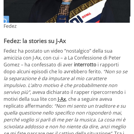
Fedez
Fedez: la stories su J-Ax
Fedez ha postato un video “nostalgico” della sua
amicizia con J-Ax, con cui – a La Confessione di Peter
Gomez – ha confessato di aver
interrotto
i rapporti
dopo alcuni episodi che lo avrebbero ferito.
“Non so se
la separazione è da imputare al mio carattere
impulsivo. L’altro motivo è che probabilmente non
servivo più”,
aveva dichiarato il rapper ripercorrendo i
motivi della sua lite con
J-Ax
, che a seguire aveva
replicato affermando:
“Non mi sento un traditore e su
quella questione nello specifico non risponderò mai,
perché voglio si parli di me per la musica. La cosa mi è
scivolata addosso e non ho niente da dire, anzi meglio
se mi fate passare per il cattivo della situazione”.
Tra i