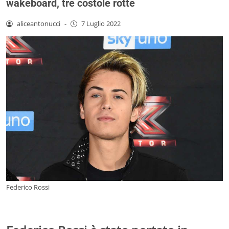
wakeboard, tre costole rotte
aliceantonucci
-
7 Luglio 2022
Federico Rossi