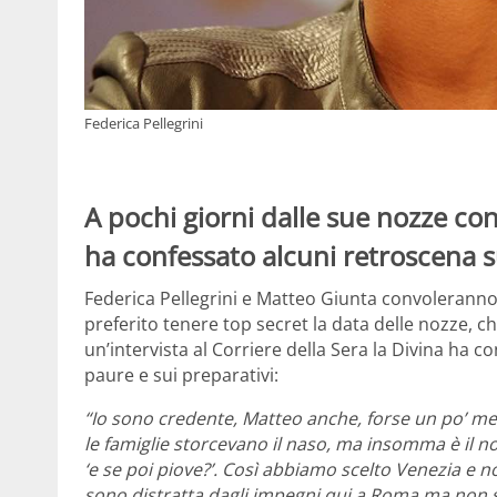
Federica Pellegrini
A pochi giorni dalle sue nozze co
ha confessato alcuni retroscena s
Federica Pellegrini e Matteo Giunta convolerann
preferito tenere top secret la data delle nozze,
un’intervista al Corriere della Sera la Divina ha c
paure e sui preparativi:
“Io sono credente, Matteo anche, forse un po’ men
le famiglie storcevano il naso, ma insomma è il 
‘e se poi piove?’. Così abbiamo scelto Venezia e 
sono distratta dagli impegni qui a Roma ma non so