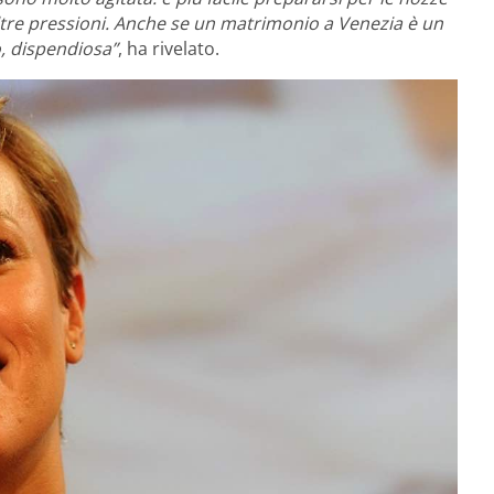
tre pressioni. Anche se un matrimonio a Venezia è un
o, dispendiosa”
, ha rivelato.