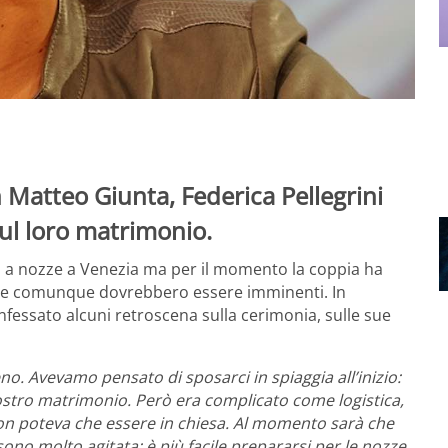
n Matteo Giunta, Federica Pellegrini
ul loro matrimonio.
o a nozze a Venezia ma per il momento la coppia ha
 che comunque dovrebbero essere imminenti. In
onfessato alcuni retroscena sulla cerimonia, sulle sue
o. Avevamo pensato di sposarci in spiaggia all’inizio:
nostro matrimonio. Però era complicato come logistica,
non poteva che essere in chiesa. Al momento sarà che
no molto agitata: è più facile prepararsi per le nozze