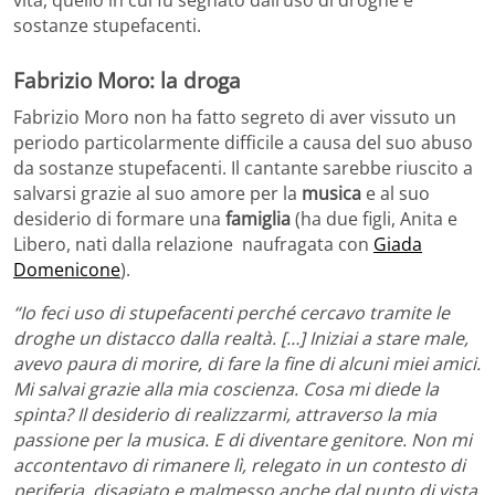
sostanze stupefacenti.
Fabrizio Moro: la droga
Fabrizio Moro non ha fatto segreto di aver vissuto un
periodo particolarmente difficile a causa del suo abuso
da sostanze stupefacenti. Il cantante sarebbe riuscito a
salvarsi grazie al suo amore per la
musica
e al suo
desiderio di formare una
famiglia
(ha due figli, Anita e
Libero, nati dalla relazione naufragata con
Giada
Domenicone
).
“Io feci uso di stupefacenti perché cercavo tramite le
droghe un distacco dalla realtà. […] Iniziai a stare male,
avevo paura di morire, di fare la fine di alcuni miei amici.
Mi salvai grazie alla mia coscienza. Cosa mi diede la
spinta? Il desiderio di realizzarmi, attraverso la mia
passione per la musica. E di diventare genitore. Non mi
accontentavo di rimanere lì, relegato in un contesto di
periferia, disagiato e malmesso anche dal punto di vista