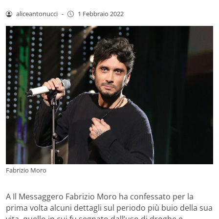
aliceantonucci
-
1 Febbraio 2022
Fabrizio Moro
A Il Messaggero Fabrizio Moro ha confessato per la
prima volta alcuni dettagli sul periodo più buio della sua
vita, quello in cui fu segnato dall’uso di droghe e