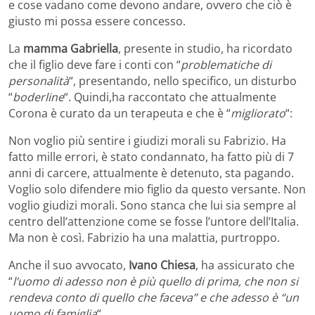
e cose vadano come devono andare, ovvero che ciò è
giusto mi possa essere concesso.
La
mamma Gabriella
, presente in studio, ha ricordato
che il figlio deve fare i conti con “
problematiche di
personalità
“, presentando, nello specifico, un disturbo
“
boderline
“. Quindi,ha raccontato che attualmente
Corona è curato da un terapeuta e che è “
migliorato
“:
Non voglio più sentire i giudizi morali su Fabrizio. Ha
fatto mille errori, è stato condannato, ha fatto più di 7
anni di carcere, attualmente è detenuto, sta pagando.
Voglio solo difendere mio figlio da questo versante. Non
voglio giudizi morali. Sono stanca che lui sia sempre al
centro dell’attenzione come se fosse l’untore dell’Italia.
Ma non è così. Fabrizio ha una malattia, purtroppo.
Anche il suo avvocato,
Ivano Chiesa
, ha assicurato che
“
l’uomo di adesso non è più quello di prima, che non si
rendeva conto di quello che faceva” e che adesso è “un
uomo di famiglia
“.