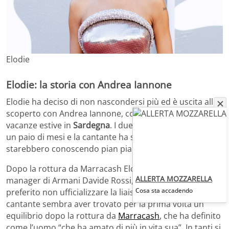
Elodie
Elodie: la storia con Andrea Iannone
Elodie ha deciso di non nascondersi più ed è uscita allo
scoperto con Andrea Iannone, con cui ha trascorso le
vacanze estive in
Sardegna
. I due si frequentano solo da
un paio di mesi e la cantante ha svelato che si
starebbero conoscendo pian piano.
Dopo la rottura da Marracash Elodie ha frequentato il
ALLERTA MOZZARELLA
manager di Armani Davide Rossi, ma con lui aveva
Cosa sta accadendo
preferito non ufficializzare la liaison. Oggi invece la
cantante sembra aver trovato per la prima volta un
equilibrio dopo la rottura da
Marracash
, che ha definito
come l’uomo “che ha amato di più in vita sua”. In tanti si