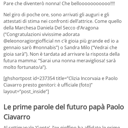
Pare che diventerò nonna! Che bellooooooooooo!!!!
Nel giro di poche ore, sono arrivati gli auguri e gli
attestati di stima nei confronti dell’attrice. Come quello
della Marchesa Daniela Del Secco d’Aragona
(“Congratulazioni vivissime adorata
@eleonoragiorgiofficial nn c’è gioia più grande ed io a
gennaio sarò #nonnabis”) o Sandra Milo (“Vedrai che
gioia sarà”). Non è tardata ad arrivare la risposta della
futura mamma: “Sarai una nonna meravigliosa! sarà
molto fortunato/a”).
[ghshortpost id=237354 title=”Clizia Incorvaia e Paolo
Ciavarro presto genitori: è ufficiale (foto)”
layout=”post_inside”]
Le prime parole del futuro papà Paolo
Ciavarro
Al settimanale ‘Gente’, l’ex gieffino ha affidato le prime