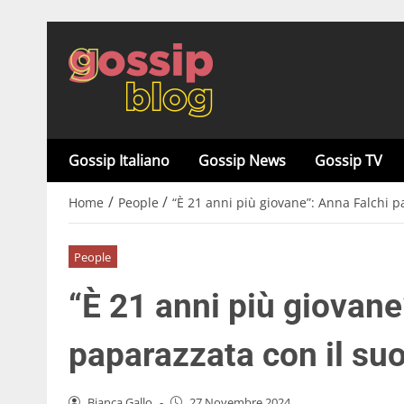
Gossip Italiano
Gossip News
Gossip TV
/
/
Home
People
“È 21 anni più giovane”: Anna Falchi p
People
“È 21 anni più giovane
paparazzata con il su
Bianca Gallo
-
27 Novembre 2024