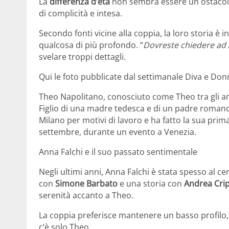
La
differenza d’età
non sembra essere un ostacolo
di complicità e intesa.
Secondo fonti vicine alla coppia, la loro storia è
qualcosa di più profondo. “
Dovreste chiedere ad
svelare troppi dettagli.
Qui le foto pubblicate dal settimanale Diva e Don
Theo Napolitano, conosciuto come Theo tra gli a
Figlio di una madre tedesca e di un padre romano, h
Milano per motivi di lavoro e ha fatto la sua pri
settembre, durante un evento a Venezia.
Anna Falchi e il suo passato sentimentale
Negli ultimi anni, Anna Falchi è stata spesso al cen
con
Simone Barbato
e una storia con
Andrea Cri
serenità accanto a Theo.
La coppia preferisce mantenere un basso profilo,
c’è solo Theo.