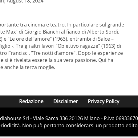
) August 18, 2024
ortante tra cinema e teatro. In particolare sul grande
e Max” di Giorgio Bianchi al fianco di Alberto Sordi.
 e “Le ore dell’amore” (1963), entrambi di Salce –
glio -. Tra gli altri lavori “Obiettivo ragazze” (1963) di
etro Francisci, “Tre notti d’amore”. Dopo le esperienze
e si è rivelata essere la sua vera passione. Qui ha
e anche la terza moglie.
Redazione
Disclaimer
Privacy Policy
iahouse Srl - Viale Sarca 336 20126 Milano - P.Iva 06933670
iodicità. Non può pertanto considerarsi un prodotto editoria