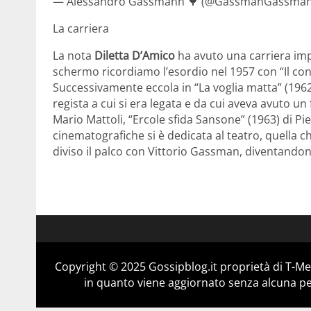
— Alessandro Gassmann 🌳 (@GassmanGassmann
La carriera
La nota
Diletta D’Amico
ha avuto una carriera imp
schermo ricordiamo l’esordio nel 1957 con “Il cont
Successivamente eccola in “La voglia matta” (1962)
regista a cui si era legata e da cui aveva avuto un fi
Mario Mattoli, “Ercole sfida Sansone” (1963) di Pi
cinematografiche si è dedicata al teatro, quella ch
diviso il palco con Vittorio Gassman, diventandon
Copyright © 2025 Gossipblog.it proprietà di T-Med
in quanto viene aggiornato senza alcuna per