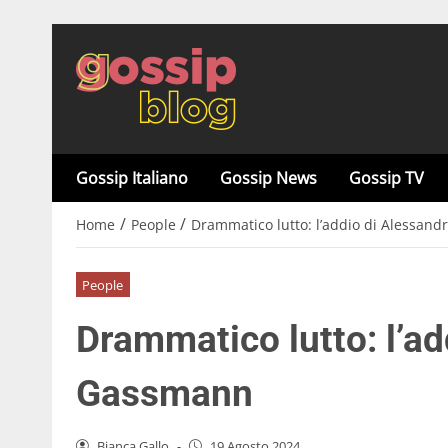
Gossip Italiano
Gossip News
Gossip TV
/
/
Home
People
Drammatico lutto: l’addio di Alessan
People
Drammatico lutto: l’ad
Gassmann
Bianca Gallo
-
19 Agosto 2024