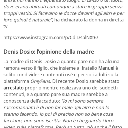
entrambi hanno frequentato luoghi di calcio o di nuoto,
dove erano abituati comunque a stare in gruppo senza
troppi vestiti. Si facevano le docce davanti agli altri e per
loro quindi è naturale”,
ha dichiarato la donna in diretta
tv.
https://www.instagram.com/p/CdlD4alNXt6/
Denis Dosio: l’opinione della madre
La madre di Denis Dosio a quanto pare non ha alcuna
remora verso il figlio, che insieme al fratello
Manuel
è
solito condividere contenuti osé e per soli adulti sulla
piattaforma
OnlyFans
. Di recente Dosio sarebbe stato
arrestato
proprio mentre realizzava uno dei suddetti
contenuti, e a quanto pare sua madre sarebbe a
conoscenza dell’accaduto:
“Io mi sono sempre
raccomandata è di non far male agli altri e non lo
stanno facendo. Io poi di preciso non so bene cosa
facciano, non sono iscritta. Non è che guardo i loro
video sulla piattaforma. Però so tutto, ciò anche il fatto