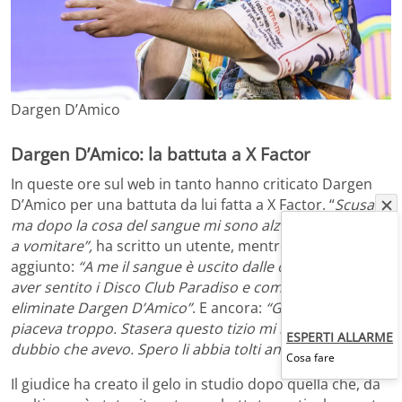
Dargen D’Amico
Dargen D’Amico: la battuta a X Factor
In queste ore sul web in tanto hanno criticato Dargen
D’Amico per una battuta da lui fatta a X Factor. “
Scusate,
ma dopo la cosa del sangue mi sono alzato per andare
a vomitare”,
ha scritto un utente, mentre altri hanno
aggiunto:
“A me il sangue è uscito dalle orecchie dopo
aver sentito i Disco Club Paradiso e comunque
eliminate Dargen D’Amico”
. E ancora:
“Già non mi
piaceva troppo. Stasera questo tizio mi ha tolto ogni
ESPERTI ALLARME
dubbio che avevo. Spero li abbia tolti anche a voi”.
Cosa fare
Il giudice ha creato il gelo in studio dopo quella che, da