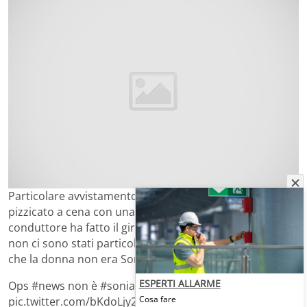
Particolare avvistamento in settimana per
Paolo Bonolis
pizzicato a cena con una misteriosa bionda. La foto del
conduttore ha fatto il giro del web ma, per il momento,
non ci sono stati particolari dettagli. L’unica certezza è
che la donna non era Sonia Bruganelli.
ESPERTI ALLARME
Ops #news non è #soniabruganelli
Cosa fare
pic.twitter.com/bKdoLjy20X