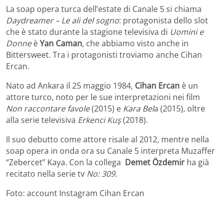
La soap opera turca dell’estate di Canale 5 si chiama
Daydreamer – Le ali del sogno
: protagonista dello slot
che è stato durante la stagione televisiva di
Uomini e
Donne
è
Yan Caman
, che abbiamo visto anche in
Bittersweet. Tra i protagonisti troviamo anche Cihan
Ercan.
Nato ad Ankara il 25 maggio 1984,
Cihan Ercan
è un
attore turco, noto per le sue interpretazioni nei film
Non raccontare favole
(2015) e
Kara Bel
a (2015), oltre
alla serie televisiva
Erkenci Kuş
(2018).
Il suo debutto come attore risale al 2012, mentre nella
soap opera in onda ora su Canale 5 interpreta Muzaffer
“Zebercet” Kaya. Con la collega
Demet Özdemir
ha già
recitato nella serie tv
No: 309
.
Foto: account Instagram Cihan Ercan