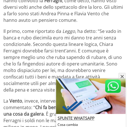
hanno coinvolto la
Ferragni
, come detto, hanno visto
diversi volti anche dello spettacolo dire la loro. Gli ultimi
a farlo sono stati Andrea Pinna e Flavia Vento che
hanno avuto un pensiero comune.
Il primo, come riportato da
Leggo
, ha detto: “Se vado in
banca e rubo diecimila euro mi danno tre anni senza
condizionale. Secondo questa lineare logica, Chiara
Ferragni dovrebbe farsi trent’anni. E comunque è
sempre meglio uno che ruba sapendo di rubare, di uno
che lo fa fingendosi autore di opere umanitarie. Sono
molto dispiaciuto per lei, ma dovrebbero venire
confiscati tutti i beni e mandata a fare attività
socialmente utili per almeno due decadi. Senza sconto
della pena e senza visite parentali. The end”.
La
Vento
, invece, intervenuta a
Turchesando
, ha
commentato: “
Chi fa beneficenza e poi non da i soldi è
una cosa da galera
. È grave e credo che a Chiara
SPUNTE WHATSAPP
Ferragni i soldi non le manchino, un milione in più o un
Cosa cambia
milione in meno. I poveri sono in Africa, lei camperà di