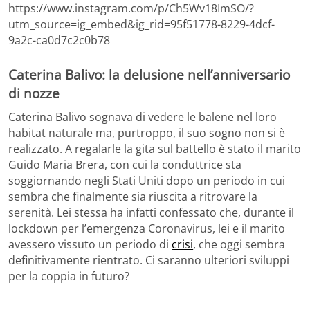
https://www.instagram.com/p/Ch5Wv18ImSO/?
utm_source=ig_embed&ig_rid=95f51778-8229-4dcf-
9a2c-ca0d7c2c0b78
Caterina Balivo: la delusione nell’anniversario
di nozze
Caterina Balivo sognava di vedere le balene nel loro
habitat naturale ma, purtroppo, il suo sogno non si è
realizzato. A regalarle la gita sul battello è stato il marito
Guido Maria Brera, con cui la conduttrice sta
soggiornando negli Stati Uniti dopo un periodo in cui
sembra che finalmente sia riuscita a ritrovare la
serenità. Lei stessa ha infatti confessato che, durante il
lockdown per l’emergenza Coronavirus, lei e il marito
avessero vissuto un periodo di
crisi
, che oggi sembra
definitivamente rientrato. Ci saranno ulteriori sviluppi
per la coppia in futuro?