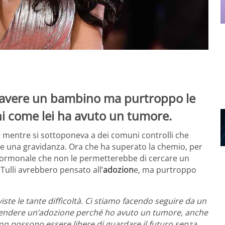
 avere un bambino ma purtroppo le
hi come lei ha avuto un tumore.
 mentre si sottoponeva a dei comuni controlli che
 una gravidanza. Ora che ha superato la chemio, per
a ormonale che non le permetterebbe di cercare un
Tulli avrebbero pensato all’
adozion
e, ma purtroppo
ste le tante difficoltà. Ci stiamo facendo seguire da un
rendere un’adozione perché ho avuto un tumore, anche
non possono essere libere di guardare il futuro senza