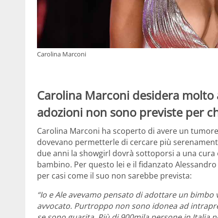
Carolina Marconi
Carolina Marconi desidera molto
adozioni non sono previste per c
Carolina Marconi ha scoperto di avere un tumore
dovevano permetterle di cercare più serenamente
due anni la showgirl dovrà sottoporsi a una cur
bambino. Per questo lei e il fidanzato Alessandro 
per casi come il suo non sarebbe prevista:
“Io e Ale avevamo pensato di adottare un bimbo vi
avvocato. Purtroppo non sono idonea ad intrap
se sono guarita. Più di 900mila persone in Italia 