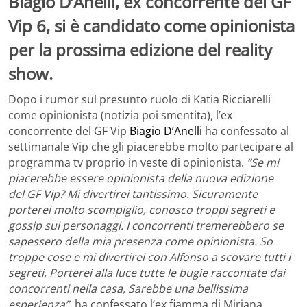
Biagio D’Anelli, ex concorrente del GF
Vip 6, si è candidato come opinionista
per la prossima edizione del reality
show.
Dopo i rumor sul presunto ruolo di Katia Ricciarelli
come opinionista (notizia poi smentita), l’ex
concorrente del GF Vip
Biagio D’Anelli
ha confessato al
settimanale Vip che gli piacerebbe molto partecipare al
programma tv proprio in veste di opinionista.
“Se mi
piacerebbe essere opinionista della nuova edizione
del GF Vip? Mi divertirei tantissimo. Sicuramente
porterei molto scompiglio, conosco troppi segreti e
gossip sui personaggi. I concorrenti tremerebbero se
sapessero della mia presenza come opinionista. So
troppe cose e mi divertirei con Alfonso a scovare tutti i
segreti, Porterei alla luce tutte le bugie raccontate dai
concorrenti nella casa, Sarebbe una bellissima
esperienza”
, ha confessato l’ex fiamma di Miriana