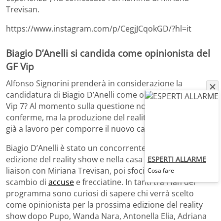
Trevisan.
https://www.instagram.com/p/CegjJCqokGD/?hl=it
Biagio D’Anelli si candida come opinionista del
GF Vip
Alfonso Signorini prenderà in considerazione la
candidatura di Biagio D’Anelli come opinionista del GF
Vip 7? Al momento sulla questione non vi sono
conferme, ma la produzione del reality show sarebbe
già a lavoro per comporre il nuovo cast del programma.
Biagio D’Anelli è stato un concorrente della sesta
edizione del reality show e nella casa ha stretto una
ESPERTI ALLARME
liaison con Miriana Trevisan, poi sfociata in un reciproco
Cosa fare
scambio di
accuse
e frecciatine. In tanti tra i fan del
programma sono curiosi di sapere chi verrà scelto
come opinionista per la prossima edizione del reality
show dopo Pupo, Wanda Nara, Antonella Elia, Adriana