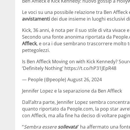
Ben Affleck e Kick Kennedy: nuovo gossip a Holl
Le voci su una possibile relazione tra Ben Affleck
avvistamenti
dei due insieme in luoghi esclusivi d
Kick, 36 anni, è nota per il suo stile di vita vivace 
Secondo una fonte anonima riportata da Peopl
Affleck
, e ora i due sembrano trascorrere molto 
pettegolezzi.
Is Ben Affleck Moving on with Kick Kennedy? Sour
‘Definitely Nothing’ https://t.co/hP31JEpR48
— People (@people) August 26, 2024
Jennifer Lopez e la separazione da Ben Affleck
Dall’altra parte, Jennifer Lopez sembra concentra
quanto riportato da People.com, la pop star avr
con Affleck, ma alla fine ha deciso di voltare pagin
“
Sembra essere
sollevata
” ha affermato una fonte