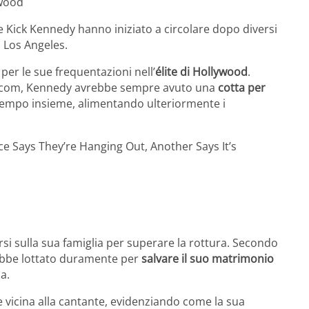
ywood
 e Kick Kennedy hanno iniziato a circolare dopo diversi
i Los Angeles.
e per le sue frequentazioni nell’
élite di Hollywood
.
e.com, Kennedy avrebbe sempre avuto una
cotta per
tempo insieme, alimentando ulteriormente i
ce Says They’re Hanging Out, Another Says It’s
rsi sulla sua famiglia per superare la rottura. Secondo
ebbe lottato duramente per
salvare il suo matrimonio
a.
 vicina alla cantante, evidenziando come la sua