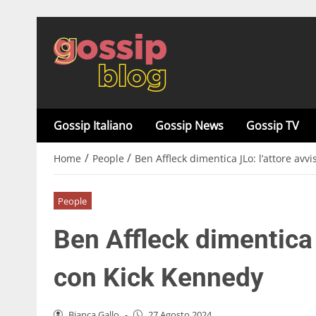
Gossip Italiano
Gossip News
Gossip TV
/
/
Home
People
Ben Affleck dimentica JLo: l’attore avv
People
Ben Affleck dimentica 
con Kick Kennedy
Bianca Gallo
-
27 Agosto 2024