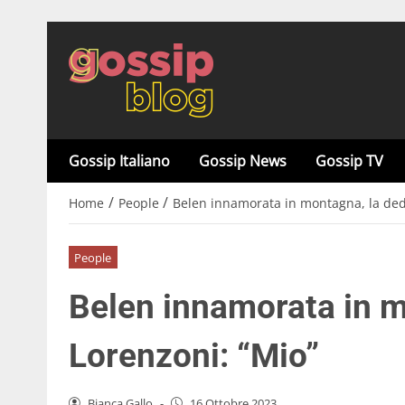
Gossip Italiano
Gossip News
Gossip TV
/
/
Home
People
Belen innamorata in montagna, la dedi
People
Belen innamorata in m
Lorenzoni: “Mio”
Bianca Gallo
-
16 Ottobre 2023