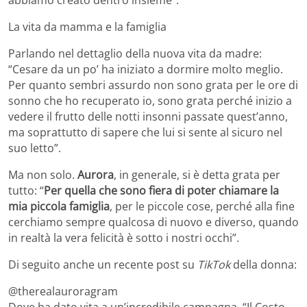
La vita da mamma e la famiglia
Parlando nel dettaglio della nuova vita da madre:
“Cesare da un po’ ha iniziato a dormire molto meglio.
Per quanto sembri assurdo non sono grata per le ore di
sonno che ho recuperato io, sono grata perché inizio a
vedere il frutto delle notti insonni passate quest’anno,
ma soprattutto di sapere che lui si sente al sicuro nel
suo letto”.
Ma non solo.
Aurora
, in generale, si è detta grata per
tutto: “
Per quella che sono fiera di poter chiamare la
mia piccola famiglia
, per le piccole cose, perché alla fine
cerchiamo sempre qualcosa di nuovo e diverso, quando
in realtà la vera felicità è sotto i nostri occhi”.
Di seguito anche un recente post su
TikTok
della donna:
@therealauroragram
Dove ha dato vita a un’incredibile campagna, “Il Costo