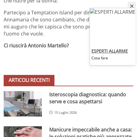
che nutre per la donna:
Partecipo a Temptation Island per dimostrare ad
Annamaria che sono cambiato, che di me si può fidare e
mi auguro che lei capisca che sono pronto ad essere
l’uomo che vuole.
Ci riuscirà Antonio Martello?
ESPERTI ALLARME
Cosa fare
ARTICOLI RECENTI
Isteroscopia diagnostica: quando
serve e cosa aspettarsi
15 Luglio 2026
Manicure impeccabile anche a casa:
le soluzioni pratiche più apprezzate